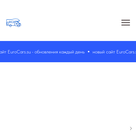
т EuroCars.su • обновления каждый день
новый сайт EuroCars.su