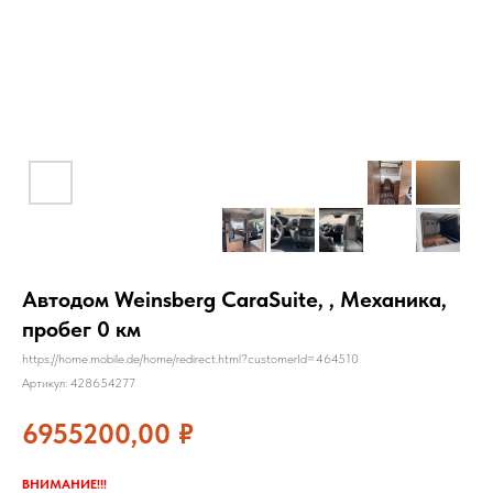
Автодом Weinsberg CaraSuite, , Механика,
пробег 0 км
https://home.mobile.de/home/redirect.html?customerId=464510
Артикул:
428654277
6955200,00
₽
ВНИМАНИЕ!!!