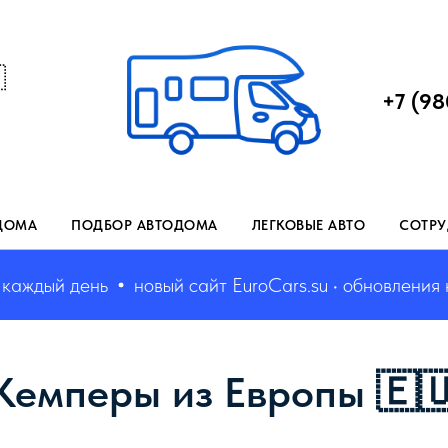

+7 (98
ДОМА
ПОДБОР АВТОДОМА
ЛЕГКОВЫЕ АВТО
СОТРУ
ый день
новый сайт EuroCars.su • обновления кажд
Кемперы из Европы 🇪