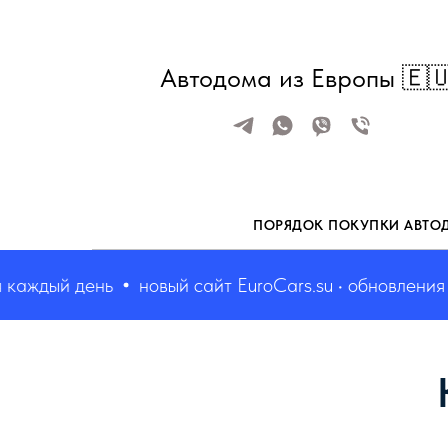
Автодома из Европы 🇪
ПОРЯДОК ПОКУПКИ АВТО
дый день
новый сайт EuroCars.su • обновления кажд