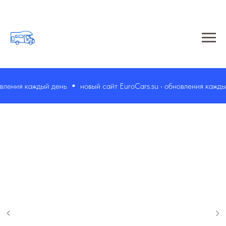
ления каждый день
новый сайт EuroCars.su • обновления каждый 