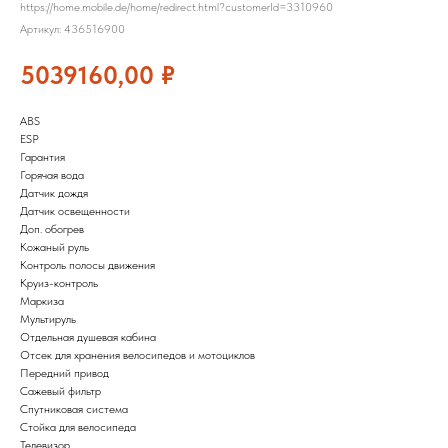
https://home.mobile.de/home/redirect.html?customerId=3310960
Артикул:
436516900
5039160,00
₽
ABS
ESP
Гарантия
Горячая вода
Датчик дождя
Датчик освещенности
Доп. обогрев
Кожаный руль
Контроль полосы движения
Круиз-контроль
Маркиза
Мультируль
Отдельная душевая кабина
Отсек для хранения велосипедов и мотоциклов
Передний привод
Сажевый фильтр
Спутниковая система
Стойка для велосипеда
Телевизор