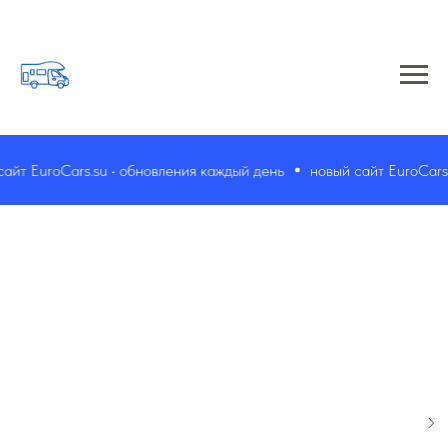
йт EuroCars.su • обновления каждый день
новый сайт EuroCars.s