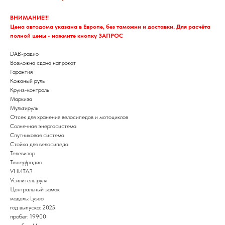
ВНИМАНИЕ!!!
Цена автодома указана в Европе, без таможни и доставки. Для расчёта
полной цены - нажмите кнопку ЗАПРОС
DAB-радио
Возможна сдача напрокат
Гарантия
Кожаный руль
Круиз-контроль
Маркиза
Мультируль
Отсек для хранения велосипедов и мотоциклов
Солнечная энергосистема
Спутниковая система
Стойка для велосипеда
Телевизор
Тюнер/радио
УНИТАЗ
Усилитель руля
Центральный замок
модель: Lyseo
год выпуска: 2025
пробег: 19900