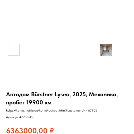
Автодом Bürstner Lyseo, 2025, Механика,
пробег 19900 км
https://home.mobile.de/home/redirect.html?customerId=467922
Артикул:
422617490
6363000,00
₽