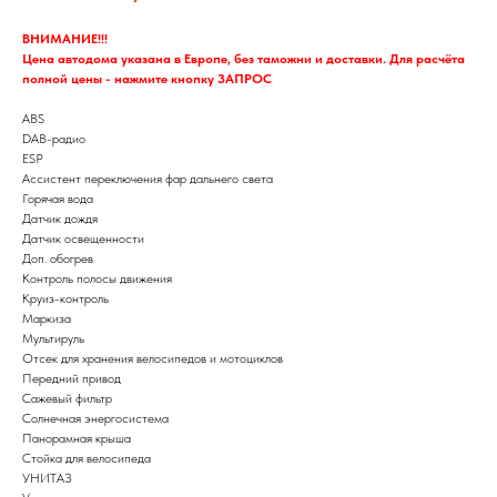
ВНИМАНИЕ!!!
Цена автодома указана в Европе, без таможни и доставки. Для расчёта
полной цены - нажмите кнопку ЗАПРОС
ABS
DAB-радио
ESP
Ассистент переключения фар дальнего света
Горячая вода
Датчик дождя
Датчик освещенности
Доп. обогрев
Контроль полосы движения
Круиз-контроль
Маркиза
Мультируль
Отсек для хранения велосипедов и мотоциклов
Передний привод
Сажевый фильтр
Солнечная энергосистема
Панорамная крыша
Стойка для велосипеда
УНИТАЗ