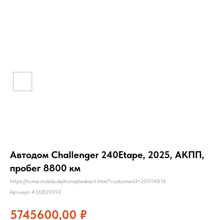
Автодом Challenger 240Etape, 2025, АКПП,
пробег 8800 км
https://home.mobile.de/home/redirect.html?customerId=20914816
Артикул:
436839392
5745600,00
₽