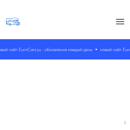
й сайт EuroCars.su • обновления каждый день
новый сайт EuroC