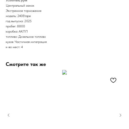
Усилитель руля
Центральный замок
Экстренное торможение
модель: 240Etape
год выпуска: 2025
пробег: 8800
коробка: АКПП
топливо: Дизельное топливо
кузов: Частичная интеграция
к-во мест: 4
Смотрите так же