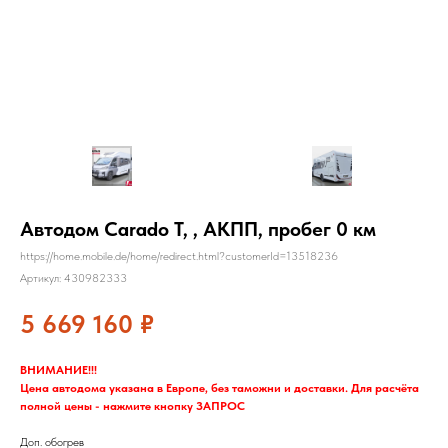
Автодом Carado T, , АКПП, пробег 0 км
https://home.mobile.de/home/redirect.html?customerId=13518236
Артикул:
430982333
5 669 160
₽
ВНИМАНИЕ!!!
Цена автодома указана в Европе, без таможни и доставки. Для расчёта
полной цены - нажмите кнопку ЗАПРОС
Доп. обогрев