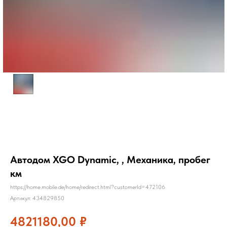
Автодом XGO Dynamic, , Механика, пробег
км
https://home.mobile.de/home/redirect.html?customerId=472106
Артикул:
434829850
4821180,00
₽