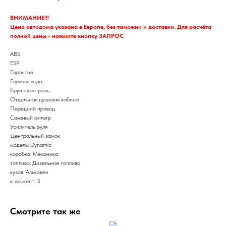
ВНИМАНИЕ!!!
Цена автодома указана в Европе, без таможни и доставки. Для расчёта
полной цены - нажмите кнопку ЗАПРОС
ABS
ESP
Гарантия
Горячая вода
Круиз-контроль
Отдельная душевая кабина
Передний привод
Сажевый фильтр
Усилитель руля
Центральный замок
модель: Dynamic
коробка: Механика
топливо: Дизельное топливо
кузов: Альковен
к-во мест: 5
Смотрите так же