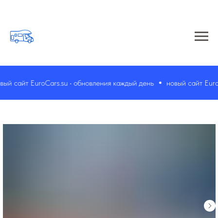
й сайт EuroCars.su • обновления каждый день
новый сайт EuroCa