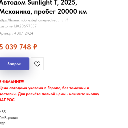
Автодом Sunlight T, 2025,
Механика, пробег 20000 км
https://home.mobile.de/home/redirect.html?
customerId=20697337
Артикул:
430712924
5 039 748
₽
Запрос
ВНИМАНИЕ!!!
Цена автодома указана в Европе, без таможни и
доставки. Для расчёта полной цены - нажмите кнопку
ЗАПРОС
ABS
DAB-радио
ESP