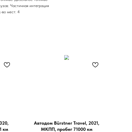
кузов: Частичная интеграция
к-во мест: 4
020,
Автодом Bürstner Travel, 2021,
1 км
МКПП, пробег 71000 км