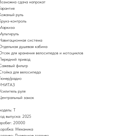
Возможна сдача напрокат
Гарантия
Кожаный руль
Круиз-контроль
Маркиза
Мультируль
Навигационная система
Отдельная душевая кабина
Отсек для хранения велосипедов и мотоциклов
Передний привод
Сажевый фильтр
Стойка для велосипеда
Тюнер/радио
УНИТАЗ
Усилитель руля
Центральный замок
модель: T
год выпуска: 2025
пробег: 20000
коробка: Механика
топливо: Дизельное топливо