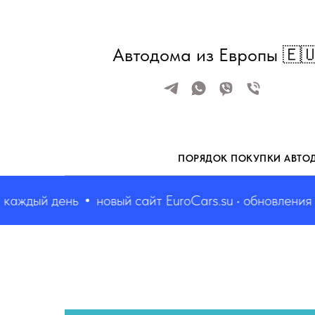
Автодома из Европы 🇪
ПОРЯДОК ПОКУПКИ АВТО
дый день
новый сайт EuroCars.su • обновления кажд