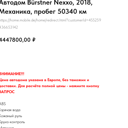
Автодом Bürstner Nexxo, 2018,
Механика, пробег 50340 км
https://home.mobile.de/home/redirect.html?customerId=455259
436653142
4447800,00
₽
Запрос
ВНИМАНИЕ!!!
Цена автодома указана в Европе, без таможни и
доставки. Для расчёта полной цены - нажмите кнопку
ЗАПРОС
ABS
Горячая вода
Кожаный руль
Круиз-контроль
Маркиза