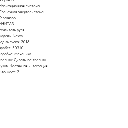
Навигационная система
Солнечная энергосистема
Телевизор
УНИТАЗ
Усилитель руля
модель: Nexxo
год выпуска: 2018
пробег: 50340
коробка: Механика
топливо: Дизельное топливо
кузов: Частичная интеграция
к-во мест: 2