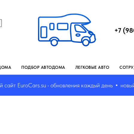

+7 (98
ДОМА
ПОДБОР АВТОДОМА
ЛЕГКОВЫЕ АВТО
СОТРУ
айт EuroCars.su • обновления каждый день
новый са