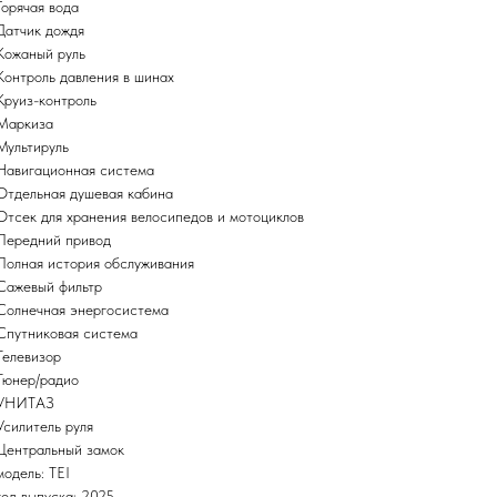
Горячая вода
Датчик дождя
Кожаный руль
Контроль давления в шинах
Круиз-контроль
Маркиза
Мультируль
Навигационная система
Отдельная душевая кабина
Отсек для хранения велосипедов и мотоциклов
Передний привод
Полная история обслуживания
Сажевый фильтр
Солнечная энергосистема
Спутниковая система
Телевизор
Тюнер/радио
УНИТАЗ
Усилитель руля
Центральный замок
модель: TEI
год выпуска: 2025