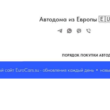
Автодома из Европы 🇪
ПОРЯДОК ПОКУПКИ АВТО
айт EuroCars.su • обновления каждый день
новый с