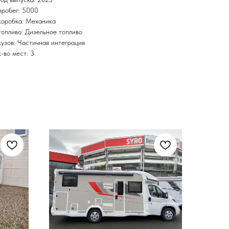
пробег: 5000
коробка: Механика
топливо: Дизельное топливо
кузов: Частичная интеграция
к-во мест: 3