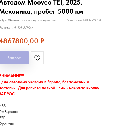
Автодом Mooveo TEI, 2025,
Механика, пробег 5000 км
https://home.mobile.de/home/redirect.html?customerId=458894
Артикул:
418487469
4867800,00
₽
Запрос
ВНИМАНИЕ!!!
Цена автодома указана в Европе, без таможни и
доставки. Для расчёта полной цены - нажмите кнопку
ЗАПРОС
ABS
DAB-радио
ESP
Гарантия