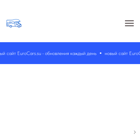
 сайт EuroCars.su • обновления каждый день
новый сайт EuroCar