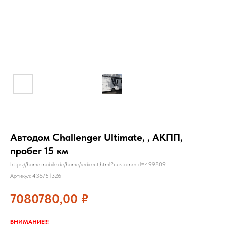
Автодом Challenger Ultimate, , АКПП,
пробег 15 км
https://home.mobile.de/home/redirect.html?customerId=499809
Артикул:
436751326
7080780,00
₽
ВНИМАНИЕ!!!