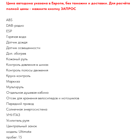
Цена автодома указана в Европе, без таможни и доставки. Для расчёта
полной цены - нажмите кнопку ЗАПРОС
ABS
DAB-радио
ESP
Горячая вода
Датчик дождя
Датчик освещенности
Доп. обогрев
Кожаный руль
Контроль давления в шинах
Контроль полосы движения
Круиз-контроль
Маркиза
Мультируль
Отдельная душевая кабина
Отсек для хранения велосипедов и мотоциклов
Передний привод
Солнечная энергосистема
УНИТАЗ
Усилитель руля
Центральный замок
модель: Ultimate
пробег: 15