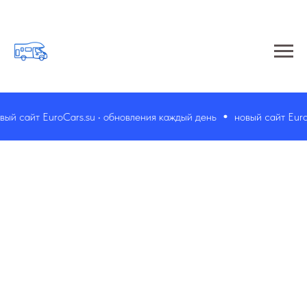
й сайт EuroCars.su • обновления каждый день
новый сайт EuroCa