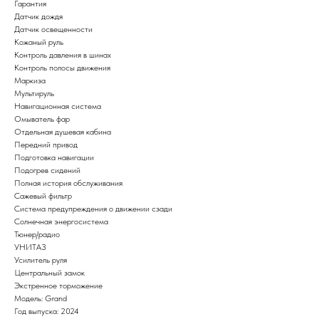
Гарантия
Датчик дождя
Датчик освещенности
Кожаный руль
Контроль давления в шинах
Контроль полосы движения
Маркиза
Мультируль
Навигационная система
Омыватель фар
Отдельная душевая кабина
Передний привод
Подготовка навигации
Подогрев сидений
Полная история обслуживания
Сажевый фильтр
Система предупреждения о движении сзади
Солнечная энергосистема
Тюнер/радио
УНИТАЗ
Усилитель руля
Центральный замок
Экстренное торможение
Модель: Grand
Год выпуска: 2024