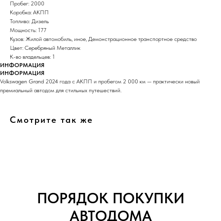
Пробег: 2000
Коробка: АКПП
Топливо: Дизель
Мощность: 177
Кузов: Жилой автомобиль, иное, Демонстрационное транспортное средство
Цвет: Серебряный Металлик
К-во владельцев: 1
ИНФОРМАЦИЯ
ИНФОРМАЦИЯ
Volkswagen Grand 2024 года с АКПП и пробегом 2 000 км — практически новый
премиальный автодом для стильных путешествий.
Смотрите так же
ПОРЯДОК ПОКУПКИ
АВТОДОМА