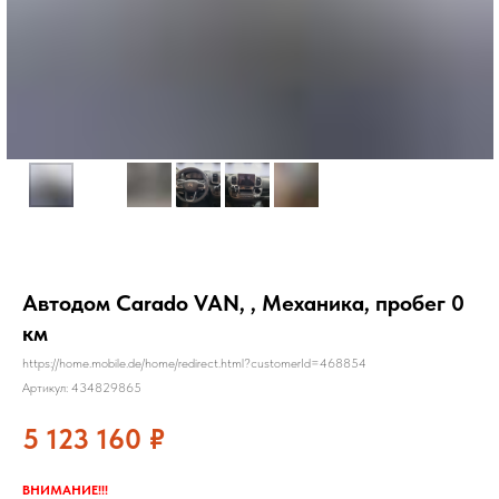
Автодом Carado VAN, , Механика, пробег 0
км
https://home.mobile.de/home/redirect.html?customerId=468854
Артикул:
434829865
5 123 160
₽
ВНИМАНИЕ!!!