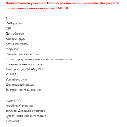
Цена автодома указана в Европе, без таможни и доставки. Для расчёта
полной цены - нажмите кнопку ЗАПРОС
ABS
DAB-радио
ESP
Доп. обогрев
Кожаный руль
Круиз-контроль
Маркиза
Навигационная система
Отсек для хранения велосипедов и мотоциклов
Солнечная энергосистема
Точка доступа WLAN / Wi-Fi
УНИТАЗ
Усилитель руля
Центральный замок
Экстренное торможение
модель: VAN
коробка: Механика
топливо: Дизельное топливо
кузов: Частичная интеграция
к-во мест: 3