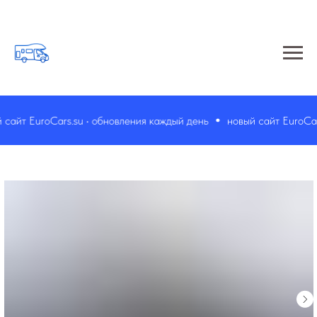
айт EuroCars.su • обновления каждый день
новый сайт EuroCars.