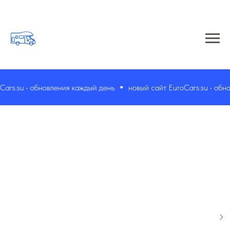
rs.su • обновления каждый день
новый сайт EuroCars.su • обнов