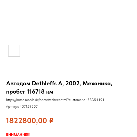
Автодом Dethleffs A, 2002, Механика,
пробег 116718 км
https://home.mobile.de/home/redirect.html?customerId=33354494
Артикул:
437159207
1822800,00
₽
ВНИМАНИЕ!!!