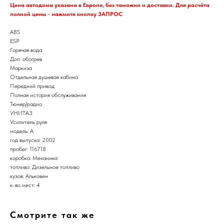
Цена автодома указана в Европе, без таможни и доставки. Для расчёта
полной цены - нажмите кнопку ЗАПРОС
ABS
ESP
Горячая вода
Доп. обогрев
Маркиза
Отдельная душевая кабина
Передний привод
Полная история обслуживания
Тюнер/радио
УНИТАЗ
Усилитель руля
модель: A
год выпуска: 2002
пробег: 116718
коробка: Механика
топливо: Дизельное топливо
кузов: Альковен
к-во мест: 4
Смотрите так же