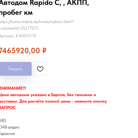
Автодом Rapido C, , АКПП,
пробег км
https://home.mobile.de/home/redirect.html?
customerId=25277075
Артикул:
436893174
7465920,00
₽
Запрос
ВНИМАНИЕ!!!
Цена автодома указана в Европе, без таможни и
доставки. Для расчёта полной цены - нажмите кнопку
ЗАПРОС
ABS
DAB-радио
Гарантия