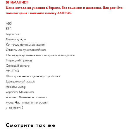
ВНИМАНИЕ!!!
Цена автодома указана в Европе, без таможни и доставки. Для расчёта
полной цены - нажмите кнопку ЗАПРОС
ABS
ESP
Гарантия
Датчик дождя
Контроль полосы движения
Отдельная душевая кабина
Отсек для хранения велосипедов и мотоциклов
Передний привод
Сажевый фильтр
УНИТАЗ
Фиксированное сцепное устройство
Центральный замок
модель: Living
коробка: Механика
топливо: Дизельное топливо
кузов: Частичная интеграция
к-во мест: 2
Смотрите так же