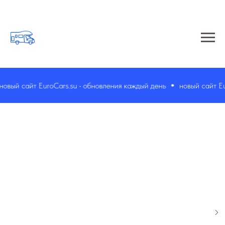
вый сайт EuroCars.su • обновления каждый день
новый сайт Euro