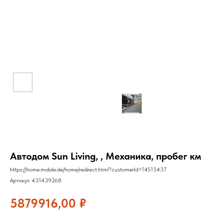
Автодом Sun Living, , Механика, пробег км
https://home.mobile.de/home/redirect.html?customerId=14515437
Артикул:
431439268
5879916,00
₽