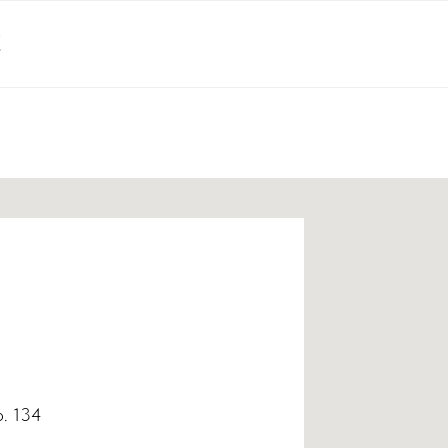
С
р. 134