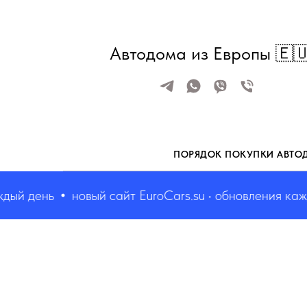
Автодома из Европы 🇪
ПОРЯДОК ПОКУПКИ АВТО
й день
новый сайт EuroCars.su • обновления каждый