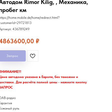
Автодом Rimor Kilig, , Механика,
пробег км
https://home.mobile.de/home/redirect.html?
customerId=29721813
Артикул:
436789249
4863600,00
₽
Запрос
ВНИМАНИЕ!!!
Цена автодома указана в Европе, без таможни и
доставки. Для расчёта полной цены - нажмите кнопку
ЗАПРОС
DAB-радио
Гарантия
Кожаный руль