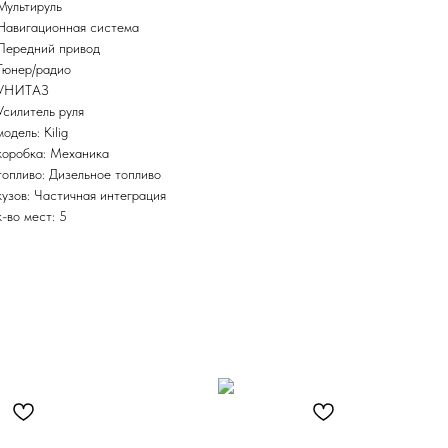
Мультируль
Навигационная система
Передний привод
Тюнер/радио
УНИТАЗ
Усилитель руля
модель: Kilig
коробка: Механика
топливо: Дизельное топливо
кузов: Частичная интеграция
к-во мест: 5