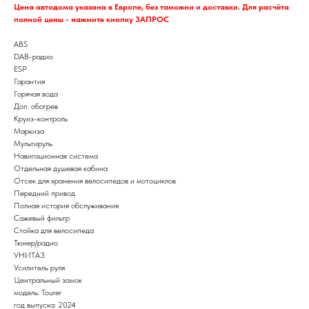
Цена автодома указана в Европе, без таможни и доставки. Для расчёта
полной цены - нажмите кнопку ЗАПРОС
ABS
DAB-радио
ESP
Гарантия
Горячая вода
Доп. обогрев
Круиз-контроль
Маркиза
Мультируль
Навигационная система
Отдельная душевая кабина
Отсек для хранения велосипедов и мотоциклов
Передний привод
Полная история обслуживания
Сажевый фильтр
Стойка для велосипеда
Тюнер/радио
УНИТАЗ
Усилитель руля
Центральный замок
модель: Tourer
год выпуска: 2024