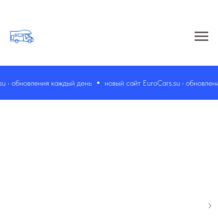
 • обновления каждый день
новый сайт EuroCars.su • обновления