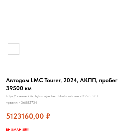
Автодом LMC Tourer, 2024, АКПП, пробег
39500 км
https://home.mobile.de/home/redirect.html?customerId=2980287
Артикул:
436882734
5123160,00
₽
ВНИМАНИЕ!!!