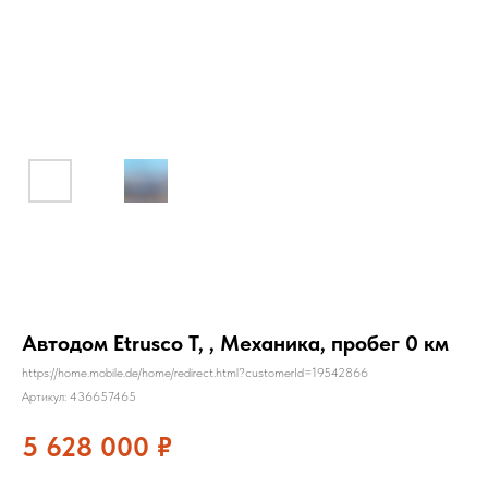
Автодом Etrusco T, , Механика, пробег 0 км
https://home.mobile.de/home/redirect.html?customerId=19542866
Артикул:
436657465
5 628 000
₽