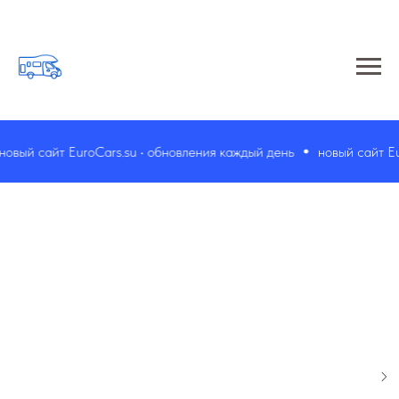
вый сайт EuroCars.su • обновления каждый день
новый сайт Euro