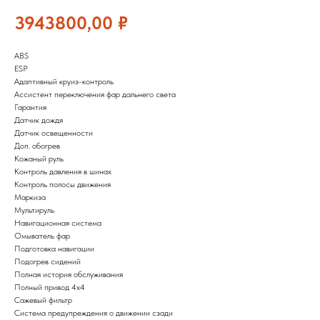
3943800,00
₽
ABS
ESP
Адаптивный круиз-контроль
Ассистент переключения фар дальнего света
Гарантия
Датчик дождя
Датчик освещенности
Доп. обогрев
Кожаный руль
Контроль давления в шинах
Контроль полосы движения
Маркиза
Мультируль
Навигационная система
Омыватель фар
Подготовка навигации
Подогрев сидений
Полная история обслуживания
Полный привод 4х4
Сажевый фильтр
Система предупреждения о движении сзади