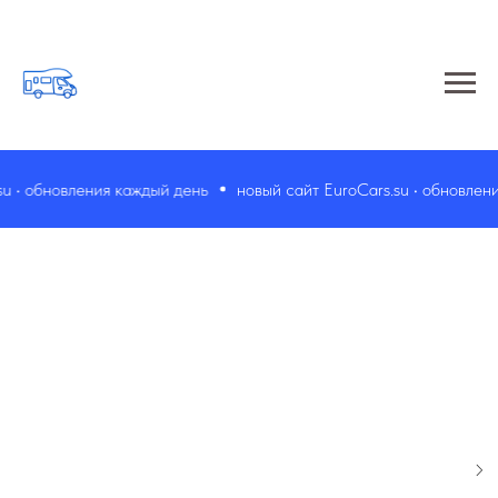
 • обновления каждый день
новый сайт EuroCars.su • обновления