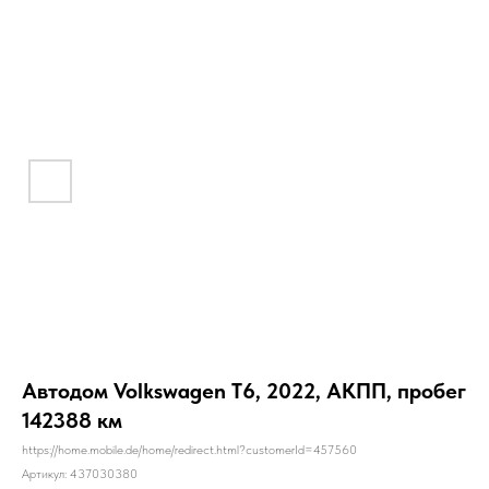
Автодом Volkswagen T6, 2022, АКПП, пробег
142388 км
https://home.mobile.de/home/redirect.html?customerId=457560
Артикул:
437030380