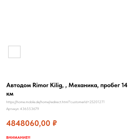
Автодом Rimor Kilig, , Механика, пробег 14
км
https://home.mobile.de/home/redirect.html?customerId=25201271
Артикул:
436553679
4848060,00
₽
ВНИМАНИЕ!!!