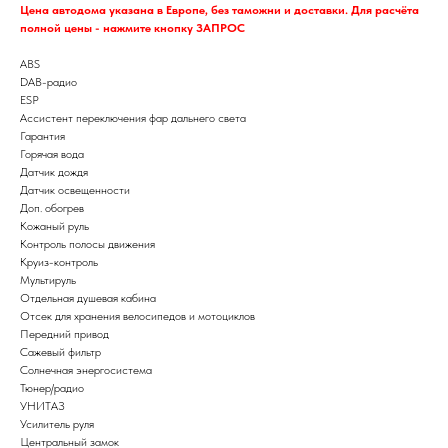
Цена автодома указана в Европе, без таможни и доставки. Для расчёта
полной цены - нажмите кнопку ЗАПРОС
ABS
DAB-радио
ESP
Ассистент переключения фар дальнего света
Гарантия
Горячая вода
Датчик дождя
Датчик освещенности
Доп. обогрев
Кожаный руль
Контроль полосы движения
Круиз-контроль
Мультируль
Отдельная душевая кабина
Отсек для хранения велосипедов и мотоциклов
Передний привод
Сажевый фильтр
Солнечная энергосистема
Тюнер/радио
УНИТАЗ
Усилитель руля
Центральный замок