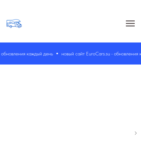
обновления каждый день
новый сайт EuroCars.su • обновления ка