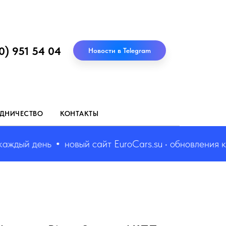
0) 951 54 04
Новости в Telegram
ДНИЧЕСТВО
КОНТАКТЫ
дый день
новый сайт EuroCars.su • обновления каж