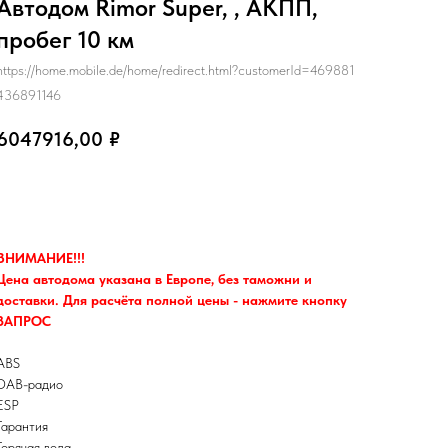
Автодом Rimor Super, , АКПП,
пробег 10 км
https://home.mobile.de/home/redirect.html?customerId=469881
436891146
6047916,00
₽
Запрос
ВНИМАНИЕ!!!
Цена автодома указана в Европе, без таможни и
доставки. Для расчёта полной цены - нажмите кнопку
ЗАПРОС
ABS
DAB-радио
ESP
Гарантия
Горячая вода