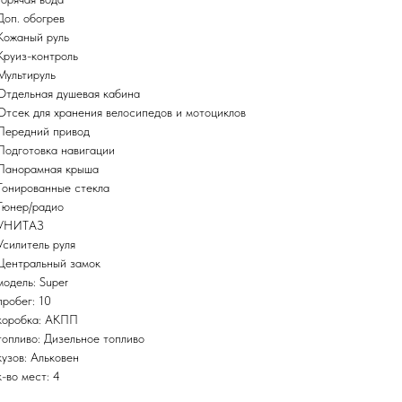
Доп. обогрев
Кожаный руль
Круиз-контроль
Мультируль
Отдельная душевая кабина
Отсек для хранения велосипедов и мотоциклов
Передний привод
Подготовка навигации
Панорамная крыша
Тонированные стекла
Тюнер/радио
УНИТАЗ
Усилитель руля
Центральный замок
модель: Super
пробег: 10
коробка: АКПП
топливо: Дизельное топливо
кузов: Альковен
к-во мест: 4