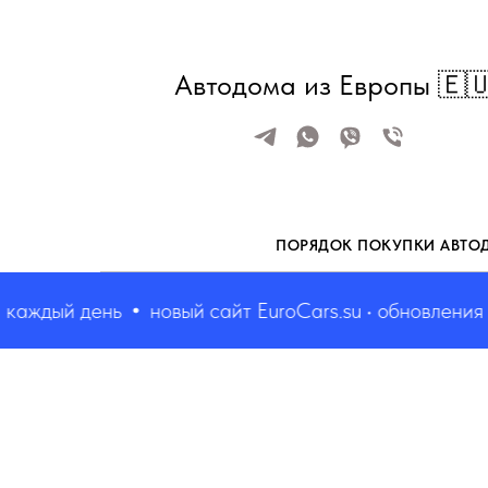
Автодома из Европы 🇪
ПОРЯДОК ПОКУПКИ АВТО
аждый день
новый сайт EuroCars.su • обновления ка