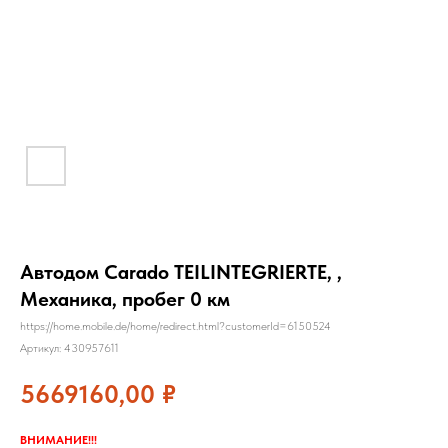
Автодом Carado TEILINTEGRIERTE, ,
Механика, пробег 0 км
https://home.mobile.de/home/redirect.html?customerId=6150524
Артикул:
430957611
5669160,00
₽
ВНИМАНИЕ!!!