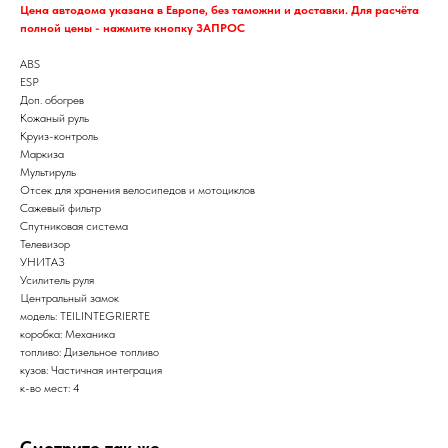
Цена автодома указана в Европе, без таможни и доставки. Для расчёта
полной цены - нажмите кнопку ЗАПРОС
ABS
ESP
Доп. обогрев
Кожаный руль
Круиз-контроль
Маркиза
Мультируль
Отсек для хранения велосипедов и мотоциклов
Сажевый фильтр
Спутниковая система
Телевизор
УНИТАЗ
Усилитель руля
Центральный замок
модель: TEILINTEGRIERTE
коробка: Механика
топливо: Дизельное топливо
кузов: Частичная интеграция
к-во мест: 4
Смотрите так же