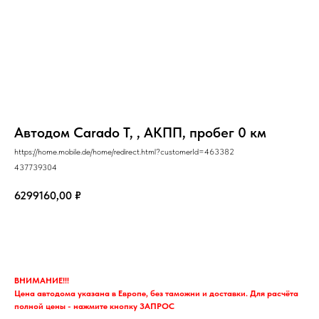
Автодом Carado T, , АКПП, пробег 0 км
https://home.mobile.de/home/redirect.html?customerId=463382
437739304
6299160,00
₽
Запрос
ВНИМАНИЕ!!!
Цена автодома указана в Европе, без таможни и доставки. Для расчёта
полной цены - нажмите кнопку ЗАПРОС