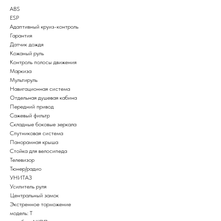
ABS
ESP
Адаптивный круиз-контроль
Гарантия
Датчик дождя
Кожаный руль
Контроль полосы движения
Маркиза
Мультируль
Навигационная система
Отдельная душевая кабина
Передний привод
Сажевый фильтр
Складные боковые зеркала
Спутниковая система
Панорамная крыша
Стойка для велосипеда
Телевизор
Тюнер/радио
УНИТАЗ
Усилитель руля
Центральный замок
Экстренное торможение
модель: T