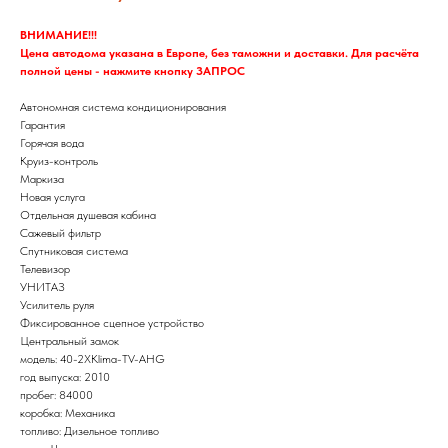
ВНИМАНИЕ!!!
Цена автодома указана в Европе, без таможни и доставки. Для расчёта
полной цены - нажмите кнопку ЗАПРОС
Автономная система кондиционирования
Гарантия
Горячая вода
Круиз-контроль
Маркиза
Новая услуга
Отдельная душевая кабина
Сажевый фильтр
Спутниковая система
Телевизор
УНИТАЗ
Усилитель руля
Фиксированное сцепное устройство
Центральный замок
модель: 40-2XKlima-TV-AHG
год выпуска: 2010
пробег: 84000
коробка: Механика
топливо: Дизельное топливо