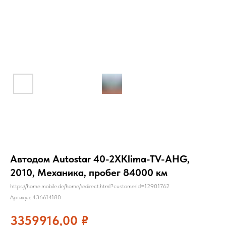
Автодом Autostar 40-2XKlima-TV-AHG,
2010, Механика, пробег 84000 км
https://home.mobile.de/home/redirect.html?customerId=12901762
Артикул:
436614180
3359916,00
₽