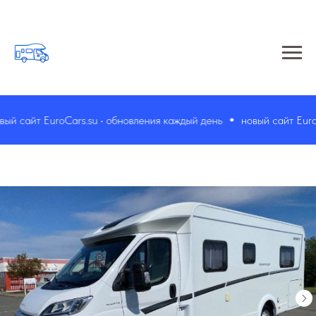
 сайт EuroCars.su • обновления каждый день
новый сайт EuroCar