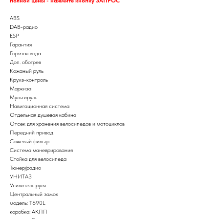
полной цены - нажмите кнопку ЗАПРОС
ABS
DAB-радио
ESP
Гарантия
Горячая вода
Доп. обогрев
Кожаный руль
Круиз-контроль
Маркиза
Мультируль
Навигационная система
Отдельная душевая кабина
Отсек для хранения велосипедов и мотоциклов
Передний привод
Сажевый фильтр
Система маневрирования
Стойка для велосипеда
Тюнер/радио
УНИТАЗ
Усилитель руля
Центральный замок
модель: T690L
коробка: АКПП