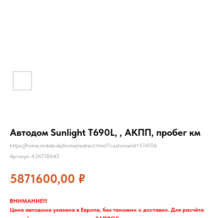
Автодом Sunlight T690L, , АКПП, пробег км
https://home.mobile.de/home/redirect.html?customerId=514106
Артикул:
436718645
5871600,00
₽
ВНИМАНИЕ!!!
Цена автодома указана в Европе, без таможни и доставки. Для расчёта