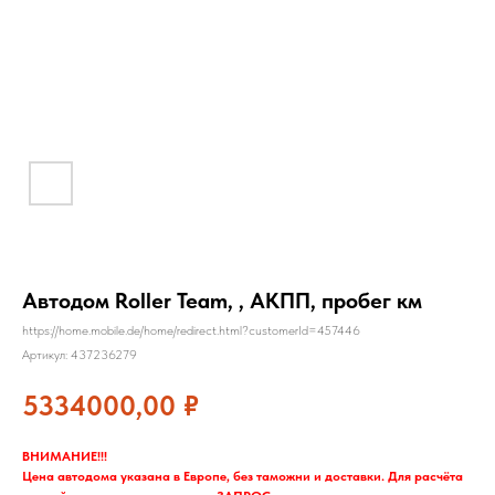
Автодом Roller Team, , АКПП, пробег км
https://home.mobile.de/home/redirect.html?customerId=457446
Артикул:
437236279
5334000,00
₽
ВНИМАНИЕ!!!
Цена автодома указана в Европе, без таможни и доставки. Для расчёта