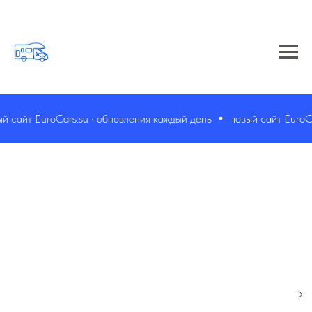
 сайт EuroCars.su • обновления каждый день
новый сайт EuroCar