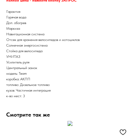
полной цены - нажмите кнопку ЗАПРОС
Гарантия
Горячая вода
Доп. обогрев
Маркиза
Навигационная система
Отсек для хранения велосипедов и мотоциклов
Солнечная энергосистема
Стойка для велосипеда
УНИТАЗ
Усилитель руля
Центральный замок
модель: Team
коробка: АКПП
топливо: Дизельное топливо
кузов: Частичная интеграция
к-во мест: 3
Смотрите так же