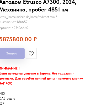
Автодом Etrusco A7300, 2024,
Механика, пробег 4851 км
https://home.mobile.de/home/redirect.html?
customerId=486657
Артикул:
427436640
5875800,00
₽
Запрос
ВНИМАНИЕ!!!
Цена автодома указана в Европе, без таможни и
доставки. Для расчёта полной цены - нажмите кнопку
ЗАПРОС
ABS
DAB-радио
ESP