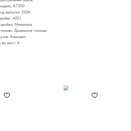
модель: A7300
год выпуска: 2024
пробег: 4851
коробка: Механика
топливо: Дизельное топливо
кузов: Альковен
к-во мест: 4