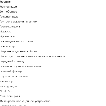
Гарантия
Горячая вода
Доп. обогрев
Кожаный руль
Контроль давления в шинах
Круиз-контроль
Маркиза
Мультируль
Навигационная система
Новая услуга
Отдельная душевая кабина
Отсек для хранения велосипедов и мотоциклов
Передний привод
Полная история обслуживания
Сажевый фильтр
Спутниковая система
Телевизор
Тюнер/радио
УНИТАЗ
Усилитель руля
Фиксированное сцепное устройство
Центральный замок