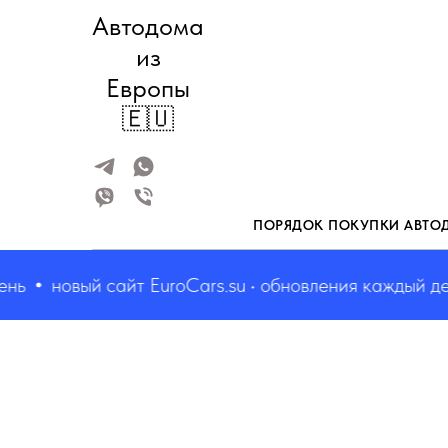
Автодома
из
Европы
🇪🇺
ПОРЯДОК ПОКУПКИ АВТО
новый сайт EuroCars.su • обновления каждый день