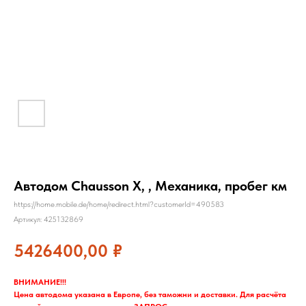
Автодом Chausson X, , Механика, пробег км
https://home.mobile.de/home/redirect.html?customerId=490583
Артикул:
425132869
5426400,00
₽
ВНИМАНИЕ!!!
Цена автодома указана в Европе, без таможни и доставки. Для расчёта