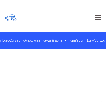
EuroCars.su • обновления каждый день
новый сайт EuroCars.su •