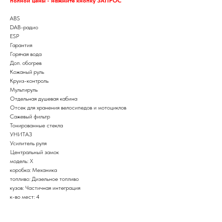
полной цены - нажмите кнопку ЗАПРОС
ABS
DAB-радио
ESP
Гарантия
Горячая вода
Доп. обогрев
Кожаный руль
Круиз-контроль
Мультируль
Отдельная душевая кабина
Отсек для хранения велосипедов и мотоциклов
Сажевый фильтр
Тонированные стекла
УНИТАЗ
Усилитель руля
Центральный замок
модель: X
коробка: Механика
топливо: Дизельное топливо
кузов: Частичная интеграция
к-во мест: 4