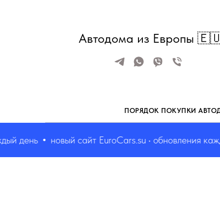
Автодома из Европы 🇪
ПОРЯДОК ПОКУПКИ АВТО
 день
новый сайт EuroCars.su • обновления каждый