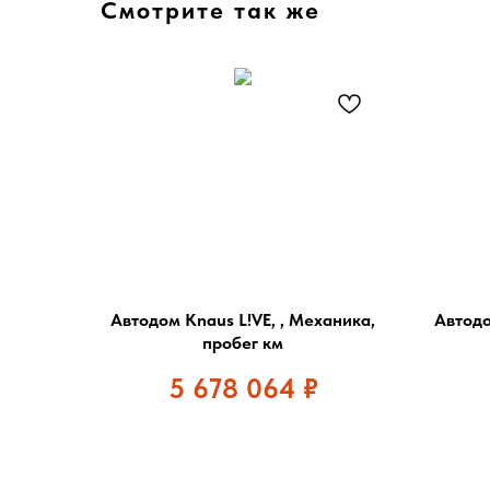
Смотрите так же
Автодом Knaus L!VE, , Механика,
Автодо
пробег км
5 678 064
₽