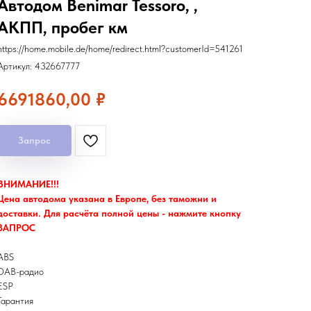
Автодом Benimar Tessoro, ,
АКПП, пробег км
https://home.mobile.de/home/redirect.html?customerId=541261
Артикул:
432667777
6691860,00
₽
Запрос
ВНИМАНИЕ!!!
Цена автодома указана в Европе, без таможни и
доставки. Для расчёта полной цены - нажмите кнопку
ЗАПРОС
ABS
DAB-радио
ESP
Гарантия