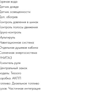
Горячая вода
Датчик дождя
Датчик освещенности
Доп. обогрев
Контроль давления в шинах
Контроль полосы движения
Круиз-контроль
Мультируль
Навигационная система
Отдельная душевая кабина
Солнечная энергосистема
УНИТАЗ
Усилитель руля
Центральный замок
модель: Tessoro
коробка: АКПП
топливо: Дизельное топливо
кузов: Частичная интеграция