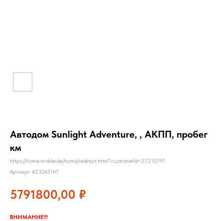
Автодом Sunlight Adventure, , АКПП, пробег
км
https://home.mobile.de/home/redirect.html?customerId=27210191
Артикул:
423245167
5791800,00
₽
ВНИМАНИЕ!!!