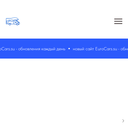
rs.su • обновления каждый день
новый сайт EuroCars.su • обно