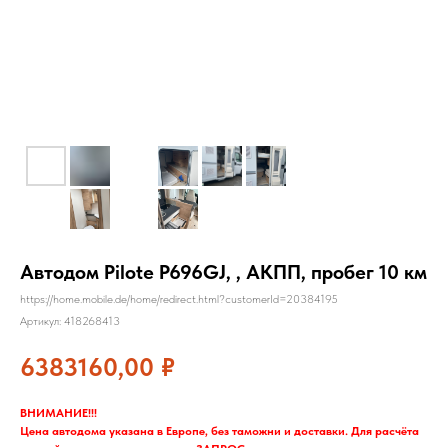
Автодом Pilote P696GJ, , АКПП, пробег 10 км
https://home.mobile.de/home/redirect.html?customerId=20384195
Артикул:
418268413
6383160,00
₽
ВНИМАНИЕ!!!
Цена автодома указана в Европе, без таможни и доставки. Для расчёта