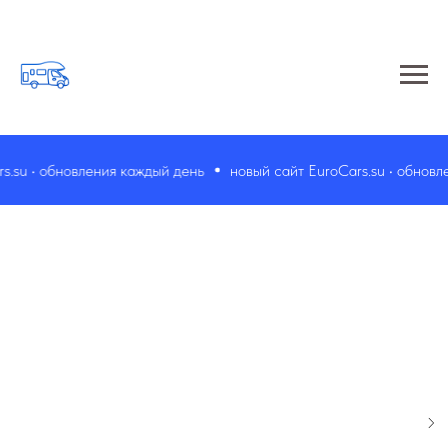
su • обновления каждый день
новый сайт EuroCars.su • обновлен