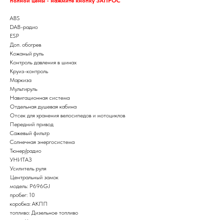
полной цены - нажмите кнопку ЗАПРОС
ABS
DAB-радио
ESP
Доп. обогрев
Кожаный руль
Контроль давления в шинах
Круиз-контроль
Маркиза
Мультируль
Навигационная система
Отдельная душевая кабина
Отсек для хранения велосипедов и мотоциклов
Передний привод
Сажевый фильтр
Солнечная энергосистема
Тюнер/радио
УНИТАЗ
Усилитель руля
Центральный замок
модель: P696GJ
пробег: 10
коробка: АКПП
топливо: Дизельное топливо