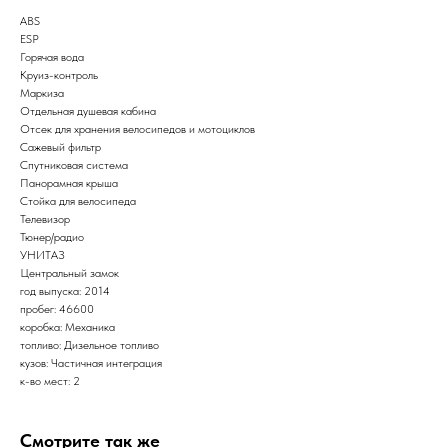
ABS
ESP
Горячая вода
Круиз-контроль
Маркиза
Отдельная душевая кабина
Отсек для хранения велосипедов и мотоциклов
Сажевый фильтр
Спутниковая система
Панорамная крыша
Стойка для велосипеда
Телевизор
Тюнер/радио
УНИТАЗ
Центральный замок
год выпуска: 2014
пробег: 46600
коробка: Механика
топливо: Дизельное топливо
кузов: Частичная интеграция
к-во мест: 2
Смотрите так же