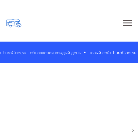
uroCars.su • обновления каждый день
новый сайт EuroCars.su •