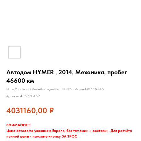
Автодом HYMER , 2014, Механика, пробег
46600 км
https://home.mobile.de/home/redirect.html?customerId=7796146
Артикул:
436920469
4031160,00
₽
ВНИМАНИЕ!!!
Цена автодома указана в Европе, без таможни и доставки. Для расчёта
полной цены - нажмите кнопку ЗАПРОС