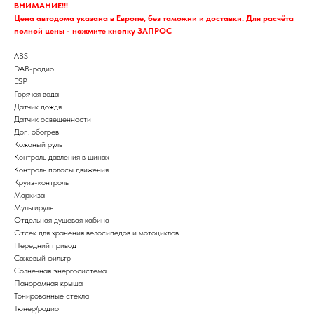
ВНИМАНИЕ!!!
Цена автодома указана в Европе, без таможни и доставки. Для расчёта
полной цены - нажмите кнопку ЗАПРОС
ABS
DAB-радио
ESP
Горячая вода
Датчик дождя
Датчик освещенности
Доп. обогрев
Кожаный руль
Контроль давления в шинах
Контроль полосы движения
Круиз-контроль
Маркиза
Мультируль
Отдельная душевая кабина
Отсек для хранения велосипедов и мотоциклов
Передний привод
Сажевый фильтр
Солнечная энергосистема
Панорамная крыша
Тонированные стекла
Тюнер/радио