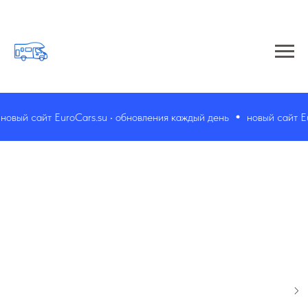
вый сайт EuroCars.su • обновления каждый день
новый сайт Euro