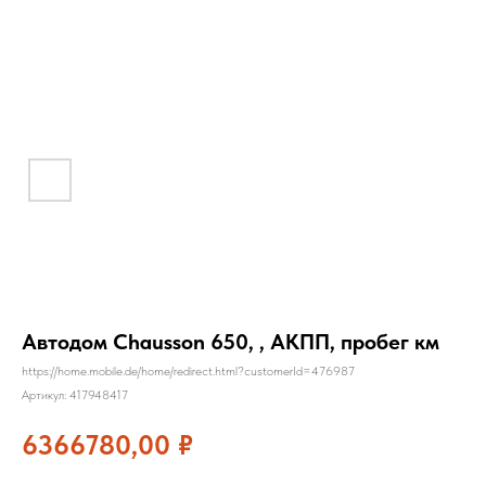
Автодом Chausson 650, , АКПП, пробег км
https://home.mobile.de/home/redirect.html?customerId=476987
Артикул:
417948417
6366780,00
₽