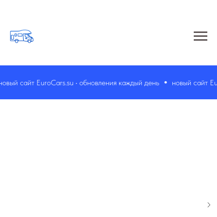
вый сайт EuroCars.su • обновления каждый день
новый сайт Euro