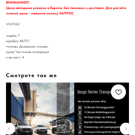
ВНИМАНИЕ!!!
Цена автодома указана в Европе, без таможни и доставки. Для расчёта
полной цены - нажмите кнопку ЗАПРОС
УНИТАЗ
модель: T
коробка: АКПП
топливо: Дизельное топливо
кузов: Частичная интеграция
к-во мест: 4
Смотрите так же