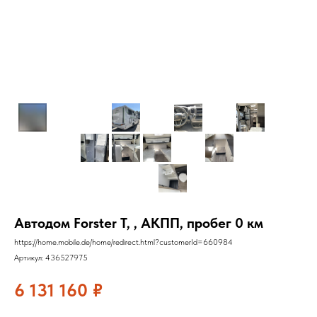
Автодом Forster T, , АКПП, пробег 0 км
https://home.mobile.de/home/redirect.html?customerId=660984
Артикул:
436527975
6 131 160
₽