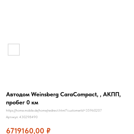
Автодом Weinsberg CaraCompact, , АКПП,
пробег 0 км
https://home.mobile.de/home/redirect.html?customerId=35960207
Артикул:
430298490
6719160,00
₽