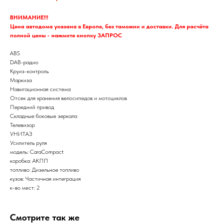
ВНИМАНИЕ!!!
Цена автодома указана в Европе, без таможни и доставки. Для расчёта
полной цены - нажмите кнопку ЗАПРОС
ABS
DAB-радио
Круиз-контроль
Маркиза
Навигационная система
Отсек для хранения велосипедов и мотоциклов
Передний привод
Складные боковые зеркала
Телевизор
УНИТАЗ
Усилитель руля
модель: CaraCompact
коробка: АКПП
топливо: Дизельное топливо
кузов: Частичная интеграция
к-во мест: 2
Смотрите так же