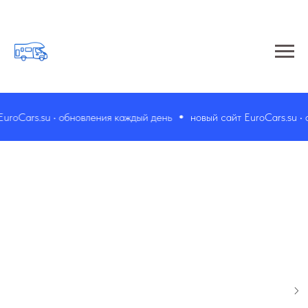
roCars.su • обновления каждый день
новый сайт EuroCars.su • о