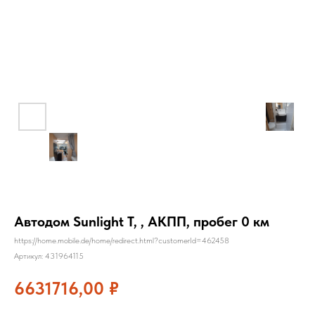
Автодом Sunlight T, , АКПП, пробег 0 км
https://home.mobile.de/home/redirect.html?customerId=462458
Артикул:
431964115
6631716,00
₽