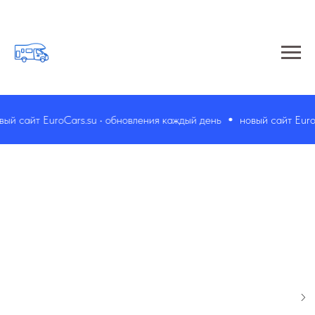
й сайт EuroCars.su • обновления каждый день
новый сайт EuroCa