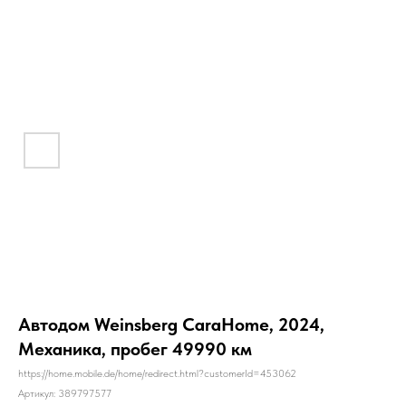
Автодом Weinsberg CaraHome, 2024,
Механика, пробег 49990 км
https://home.mobile.de/home/redirect.html?customerId=453062
Артикул:
389797577