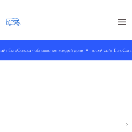
т EuroCars.su • обновления каждый день
новый сайт EuroCars.s