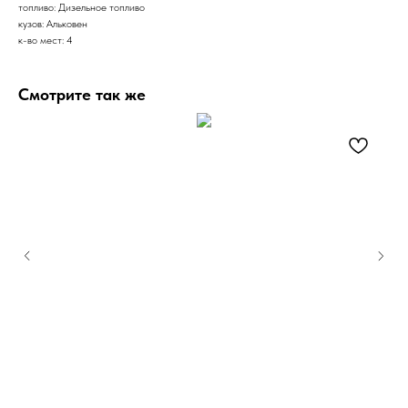
топливо: Дизельное топливо
кузов: Альковен
к-во мест: 4
Смотрите так же