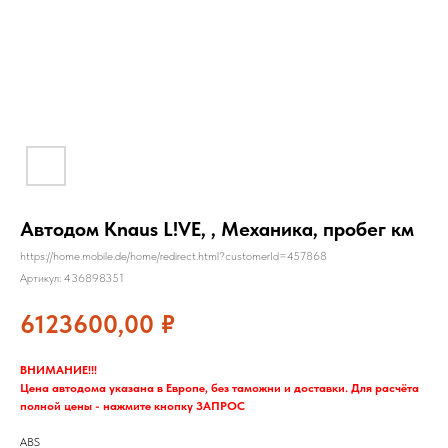
Автодом Knaus L!VE, , Механика, пробег км
https://home.mobile.de/home/redirect.html?customerId=457868
Артикул:
436898351
6123600,00
₽
ВНИМАНИЕ!!!
Цена автодома указана в Европе, без таможни и доставки. Для расчёта
полной цены - нажмите кнопку ЗАПРОС
ABS