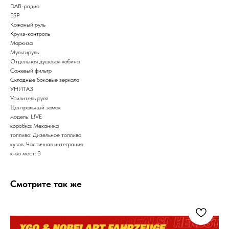
DAB-радио
ESP
Кожаный руль
Круиз-контроль
Маркиза
Мультируль
Отдельная душевая кабина
Сажевый фильтр
Складные боковые зеркала
УНИТАЗ
Усилитель руля
Центральный замок
модель: L!VE
коробка: Механика
топливо: Дизельное топливо
кузов: Частичная интеграция
к-во мест: 3
Смотрите так же