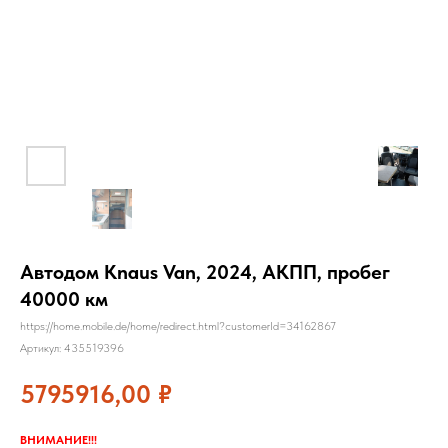
Автодом Knaus Van, 2024, АКПП, пробег
40000 км
https://home.mobile.de/home/redirect.html?customerId=34162867
Артикул:
435519396
5795916,00
₽
ВНИМАНИЕ!!!