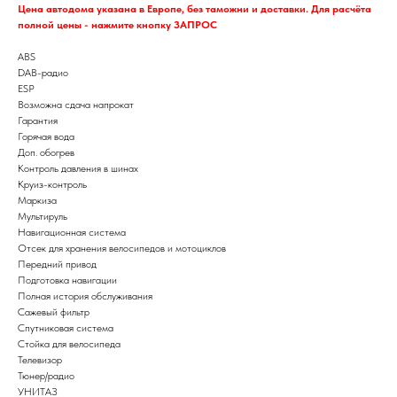
Цена автодома указана в Европе, без таможни и доставки. Для расчёта
полной цены - нажмите кнопку ЗАПРОС
ABS
DAB-радио
ESP
Возможна сдача напрокат
Гарантия
Горячая вода
Доп. обогрев
Контроль давления в шинах
Круиз-контроль
Маркиза
Мультируль
Навигационная система
Отсек для хранения велосипедов и мотоциклов
Передний привод
Подготовка навигации
Полная история обслуживания
Сажевый фильтр
Спутниковая система
Стойка для велосипеда
Телевизор
Тюнер/радио
УНИТАЗ