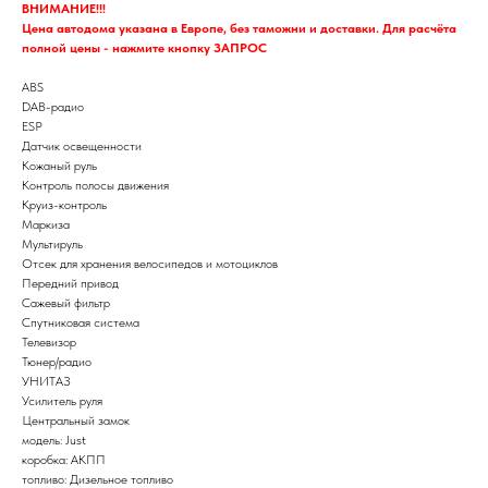
ВНИМАНИЕ!!!
Цена автодома указана в Европе, без таможни и доставки. Для расчёта
полной цены - нажмите кнопку ЗАПРОС
ABS
DAB-радио
ESP
Датчик освещенности
Кожаный руль
Контроль полосы движения
Круиз-контроль
Маркиза
Мультируль
Отсек для хранения велосипедов и мотоциклов
Передний привод
Сажевый фильтр
Спутниковая система
Телевизор
Тюнер/радио
УНИТАЗ
Усилитель руля
Центральный замок
модель: Just
коробка: АКПП
топливо: Дизельное топливо