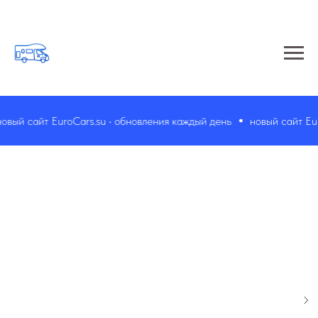
вый сайт EuroCars.su • обновления каждый день
новый сайт Euro