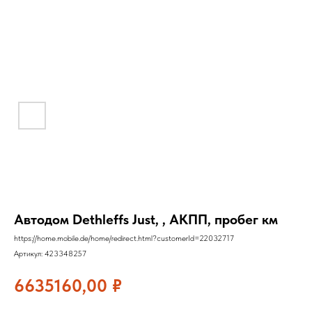
Автодом Dethleffs Just, , АКПП, пробег км
https://home.mobile.de/home/redirect.html?customerId=22032717
Артикул:
423348257
6635160,00
₽