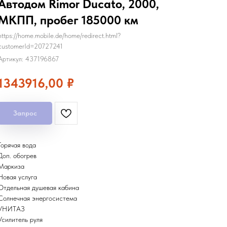
Автодом Rimor Ducato, 2000,
МКПП, пробег 185000 км
https://home.mobile.de/home/redirect.html?
customerId=20727241
Артикул:
437196867
1343916,00
₽
Запрос
Горячая вода
Доп. обогрев
Маркиза
Новая услуга
Отдельная душевая кабина
Солнечная энергосистема
УНИТАЗ
Усилитель руля