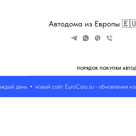
Автодома из Европы 🇪
ПОРЯДОК ПОКУПКИ АВТО
ый день
новый сайт EuroCars.su • обновления кажды