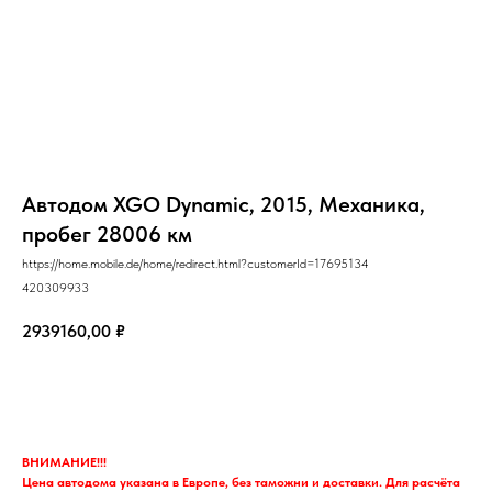
Автодом XGO Dynamic, 2015, Механика,
пробег 28006 км
https://home.mobile.de/home/redirect.html?customerId=17695134
420309933
2939160,00
₽
Запрос
ВНИМАНИЕ!!!
Цена автодома указана в Европе, без таможни и доставки. Для расчёта