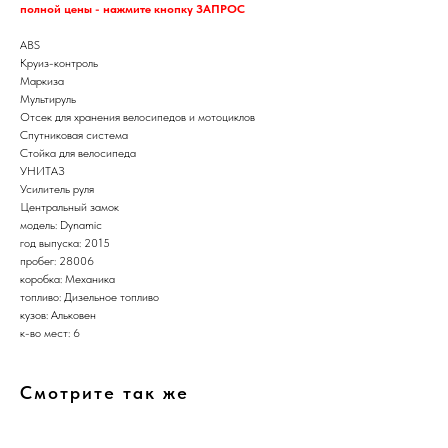
полной цены - нажмите кнопку ЗАПРОС
ABS
Круиз-контроль
Маркиза
Мультируль
Отсек для хранения велосипедов и мотоциклов
Спутниковая система
Стойка для велосипеда
УНИТАЗ
Усилитель руля
Центральный замок
модель: Dynamic
год выпуска: 2015
пробег: 28006
коробка: Механика
топливо: Дизельное топливо
кузов: Альковен
к-во мест: 6
Смотрите так же