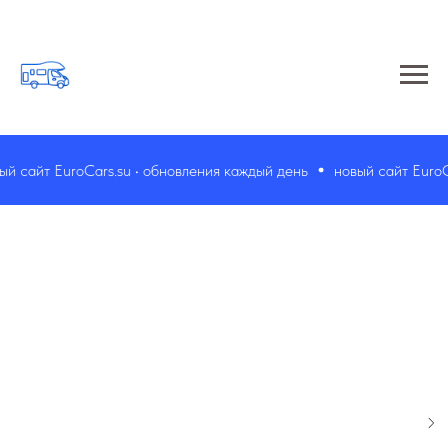
 сайт EuroCars.su • обновления каждый день
новый сайт EuroCar