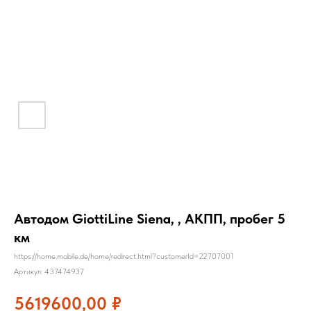
Автодом GiottiLine Siena, , АКПП, пробег 5
км
https://home.mobile.de/home/redirect.html?customerId=22707001
Артикул:
437474937
5619600,00
₽