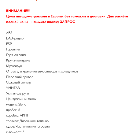
ВНИМАНИЕ!!!
Цена автодома указана в Европе, без таможни и доставки. Для расчёта
полной цены - нажмите кнопку ЗАПРОС
ABS
DAB-радио
ESP
Гарантия
Горячая вода
Круиз-контроль
Мультируль
Отсек для хранения велосипедов и мотоциклов
Передний привод
Сажевый фильтр
УНИТАЗ
Усилитель руля
Центральный замок
модель: Siena
пробег: 5
коробка: АКПП
топливо: Дизельное топливо
кузов: Частичная интеграция
к-во мест: 3