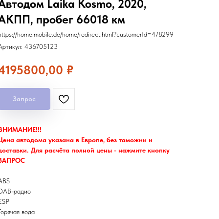
Автодом Laika Kosmo, 2020,
АКПП, пробег 66018 км
https://home.mobile.de/home/redirect.html?customerId=478299
Артикул:
436705123
4195800,00
₽
Запрос
ВНИМАНИЕ!!!
Цена автодома указана в Европе, без таможни и
доставки. Для расчёта полной цены - нажмите кнопку
ЗАПРОС
ABS
DAB-радио
ESP
Горячая вода