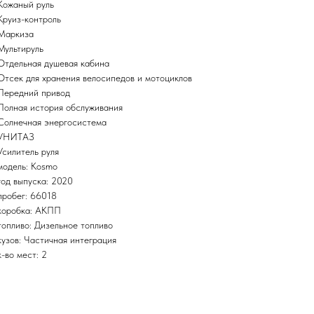
Кожаный руль
Круиз-контроль
Маркиза
Мультируль
Отдельная душевая кабина
Отсек для хранения велосипедов и мотоциклов
Передний привод
Полная история обслуживания
Солнечная энергосистема
УНИТАЗ
Усилитель руля
модель: Kosmo
год выпуска: 2020
пробег: 66018
коробка: АКПП
топливо: Дизельное топливо
кузов: Частичная интеграция
к-во мест: 2