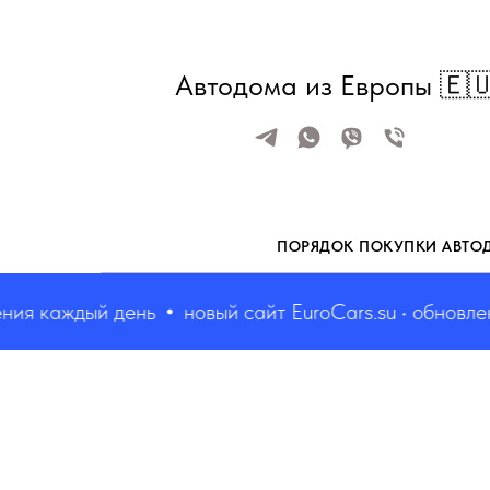
Автодома из Европы 🇪
ПОРЯДОК ПОКУПКИ АВТО
 каждый день
новый сайт EuroCars.su • обновления