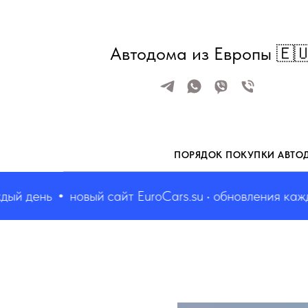
Автодома из Европы 🇪
ПОРЯДОК ПОКУПКИ АВТО
 день
новый сайт EuroCars.su • обновления каждый 