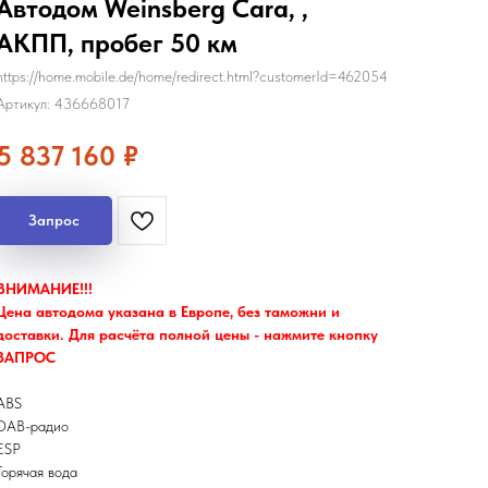
Автодом Weinsberg Cara, ,
АКПП, пробег 50 км
https://home.mobile.de/home/redirect.html?customerId=462054
Артикул:
436668017
5 837 160
₽
Запрос
ВНИМАНИЕ!!!
Цена автодома указана в Европе, без таможни и
доставки. Для расчёта полной цены - нажмите кнопку
ЗАПРОС
ABS
DAB-радио
ESP
Горячая вода