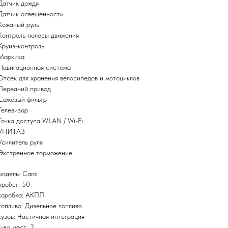
Датчик дождя
Датчик освещенности
Кожаный руль
Контроль полосы движения
Круиз-контроль
Маркиза
Навигационная система
Отсек для хранения велосипедов и мотоциклов
Передний привод
Сажевый фильтр
Телевизор
Точка доступа WLAN / Wi-Fi
УНИТАЗ
Усилитель руля
Экстренное торможение
модель: Cara
пробег: 50
коробка: АКПП
топливо: Дизельное топливо
кузов: Частичная интеграция
к-во мест: 2