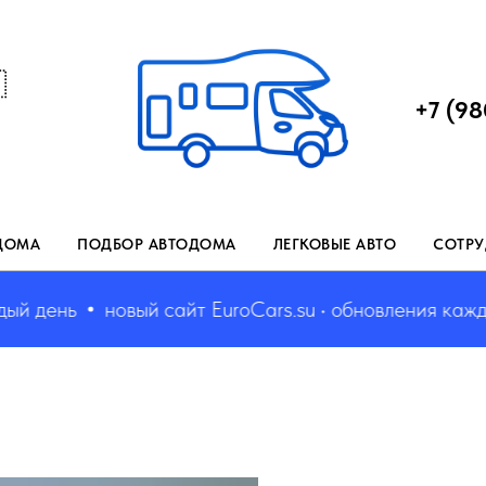

+7 (98
ДОМА
ПОДБОР АВТОДОМА
ЛЕГКОВЫЕ АВТО
СОТРУ
день
новый сайт EuroCars.su • обновления каждый 