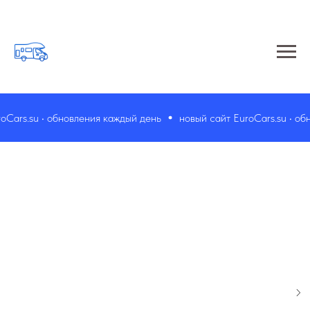
ars.su • обновления каждый день
новый сайт EuroCars.su • обно