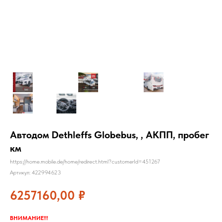
Автодом Dethleffs Globebus, , АКПП, пробег
км
https://home.mobile.de/home/redirect.html?customerId=451267
Артикул:
422994623
6257160,00
₽
ВНИМАНИЕ!!!