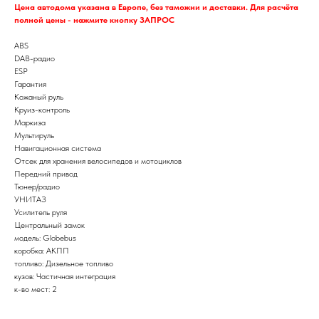
Цена автодома указана в Европе, без таможни и доставки. Для расчёта
полной цены - нажмите кнопку ЗАПРОС
ABS
DAB-радио
ESP
Гарантия
Кожаный руль
Круиз-контроль
Маркиза
Мультируль
Навигационная система
Отсек для хранения велосипедов и мотоциклов
Передний привод
Тюнер/радио
УНИТАЗ
Усилитель руля
Центральный замок
модель: Globebus
коробка: АКПП
топливо: Дизельное топливо
кузов: Частичная интеграция
к-во мест: 2