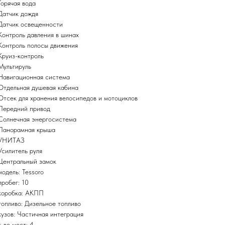
Горячая вода
Датчик дождя
Датчик освещенности
Контроль давления в шинах
Контроль полосы движения
Круиз-контроль
Мультируль
Навигационная система
Отдельная душевая кабина
Отсек для хранения велосипедов и мотоциклов
Передний привод
Солнечная энергосистема
Панорамная крыша
УНИТАЗ
Усилитель руля
Центральный замок
модель: Tessoro
пробег: 10
коробка: АКПП
топливо: Дизельное топливо
кузов: Частичная интеграция
к-во мест: 4