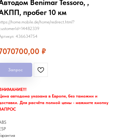
Автодом Benimar Tessoro, ,
АКПП, пробег 10 км
https://home.mobile.de/home/redirect.html?
customerId=14482339
Артикул:
436634754
7070700,00
₽
Запрос
ВНИМАНИЕ!!!
Цена автодома указана в Европе, без таможни и
доставки. Для расчёта полной цены - нажмите кнопку
ЗАПРОС
ABS
ESP
Гарантия