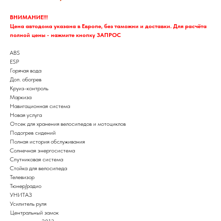
ВНИМАНИЕ!!!
Цена автодома указана в Европе, без таможни и доставки. Для расчёта
полной цены - нажмите кнопку ЗАПРОС
ABS
ESP
Горячая вода
Доп. обогрев
Круиз-контроль
Маркиза
Навигационная система
Новая услуга
Отсек для хранения велосипедов и мотоциклов
Подогрев сидений
Полная история обслуживания
Солнечная энергосистема
Спутниковая система
Стойка для велосипеда
Телевизор
Тюнер/радио
УНИТАЗ
Усилитель руля
Центральный замок