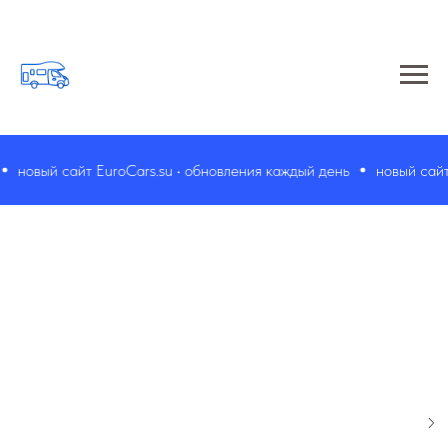
новый сайт EuroCars.su • обновления каждый день
новый сайт E